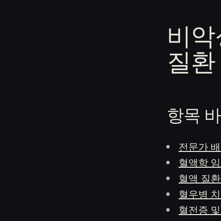
비악
질환
항목 
전문가 배
혈액학 임
혈액 질환
혈우병 치
혈전증 및