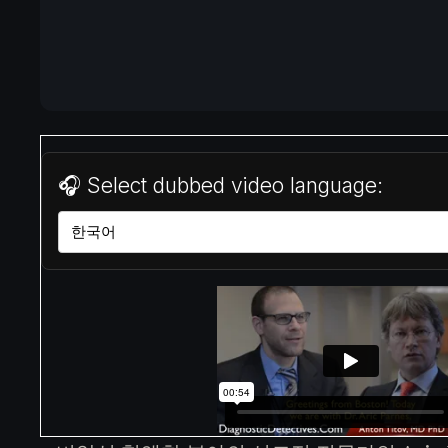
e
s.
C
o
m
🎧 Select dubbed video language: