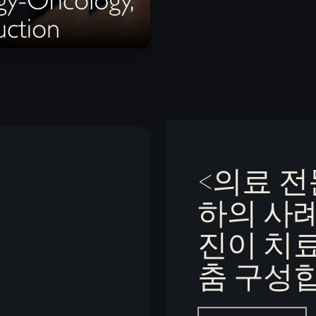
r. Aric Parnes
<의료 전
하의 사
진이 치
춤 구성