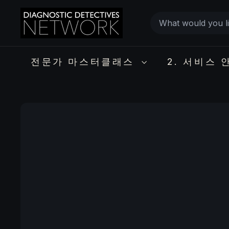
Skip
D
Create
to
i
a
a
content
g
personalized
n
전문가 마스터클래스
2. 서비스 
expert
o
s
video
t
MasterClass
i
c
D
e
t
e
c
t
i
v