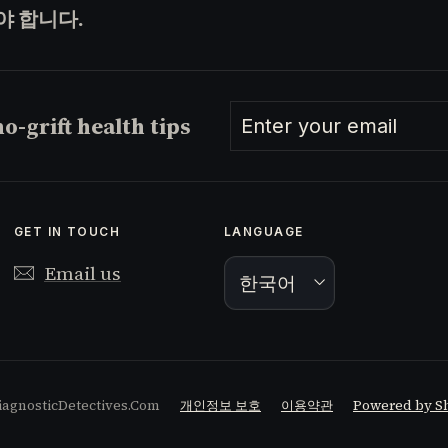
야 합니다.
Enter
Subscribe
o-grift health tips
your
email
GET IN TOUCH
LANGUAGE
Email us
한국어
iagnosticDetectives.Com
개인정보 보호
이용약관
Powered by S