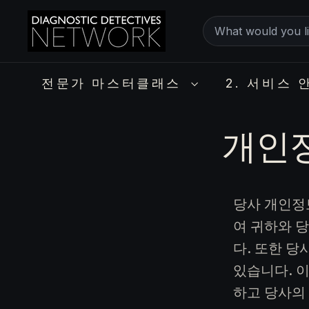
Skip
D
Create
to
i
a
a
content
g
personalized
n
전문가 마스터클래스
2. 서비스 
expert
o
s
video
t
개인정
MasterClass
i
c
D
e
당사 개인정
t
여 귀하와 
e
c
다. 또한 
t
있습니다. 
i
하고 당사의
v